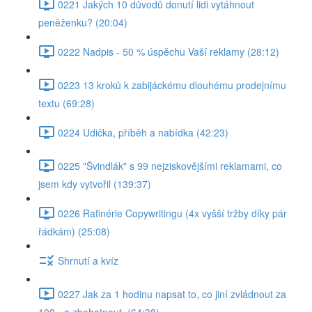
0221 Jakých 10 důvodů donutí lidi vytáhnout
peněženku? (20:04)
0222 Nadpis - 50 % úspěchu Vaší reklamy (28:12)
0223 13 kroků k zabijáckému dlouhému prodejnímu
textu (69:28)
0224 Udička, příběh a nabídka (42:23)
0225 "Švindlák" s 99 nejziskovějšími reklamami, co
jsem kdy vytvořil (139:37)
0226 Rafinérie Copywritingu (4x vyšší tržby díky pár
řádkám) (25:08)
Shrnutí a kvíz
0227 Jak za 1 hodinu napsat to, co jiní zvládnout za