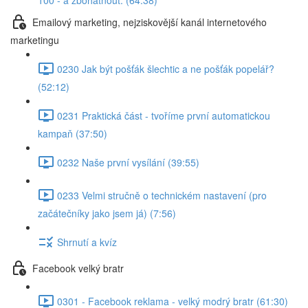
100 - a zbohatnout. (64:38)
Emailový marketing, nejziskovější kanál internetového
marketingu
0230 Jak být pošťák šlechtic a ne pošťák popelář?
(52:12)
0231 Praktická část - tvoříme první automatickou
kampaň (37:50)
0232 Naše první vysílání (39:55)
0233 Velmi stručně o technickém nastavení (pro
začátečníky jako jsem já) (7:56)
Shrnutí a kvíz
Facebook velký bratr
0301 - Facebook reklama - velký modrý bratr (61:30)