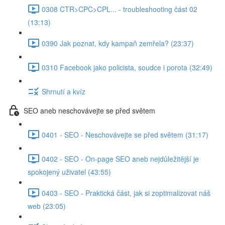
0308 CTR>CPC>CPL... - troubleshooting část 02
(13:13)
0390 Jak poznat, kdy kampaň zemřela? (23:37)
0310 Facebook jako policista, soudce i porota (32:49)
Shrnutí a kvíz
SEO aneb neschovávejte se před světem
0401 - SEO - Neschovávejte se před světem (31:17)
0402 - SEO - On-page SEO aneb nejdůležitější je
spokojený uživatel (43:55)
0403 - SEO - Praktická část, jak si zoptimalizovat náš
web (23:05)