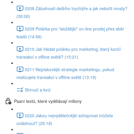
0208 Záludnosti delšího trychtýře a jak nebořit mosty?
(30:00)
0209 Polárka pro "složitější" on-line prodej přes sběr
leadů (14:56)
0210 Jak hledat polárku pro marketing, který končí
transakcí v offline světě? (15:21)
0211 Nejziskovější strategie marketingu, pokud
realizujete transakci v offline světě (13:19)
Shrnutí a kvíz
Psaní textů, které vydělávají miliony
0220 Jakou nejvýdělečnější schopnost můžete
ovládnout? (25:18)