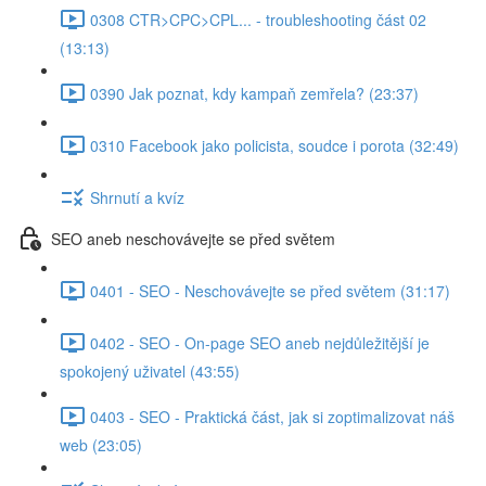
0308 CTR>CPC>CPL... - troubleshooting část 02
(13:13)
0390 Jak poznat, kdy kampaň zemřela? (23:37)
0310 Facebook jako policista, soudce i porota (32:49)
Shrnutí a kvíz
SEO aneb neschovávejte se před světem
0401 - SEO - Neschovávejte se před světem (31:17)
0402 - SEO - On-page SEO aneb nejdůležitější je
spokojený uživatel (43:55)
0403 - SEO - Praktická část, jak si zoptimalizovat náš
web (23:05)