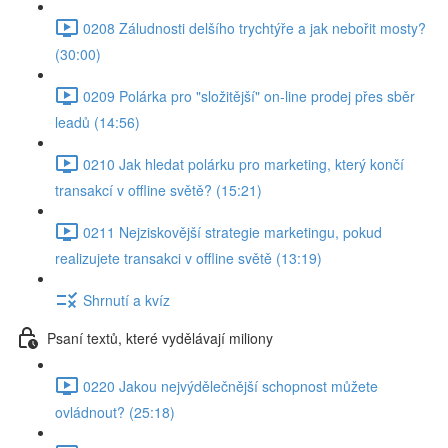
0208 Záludnosti delšího trychtýře a jak nebořit mosty?
(30:00)
0209 Polárka pro "složitější" on-line prodej přes sběr
leadů (14:56)
0210 Jak hledat polárku pro marketing, který končí
transakcí v offline světě? (15:21)
0211 Nejziskovější strategie marketingu, pokud
realizujete transakci v offline světě (13:19)
Shrnutí a kvíz
Psaní textů, které vydělávají miliony
0220 Jakou nejvýdělečnější schopnost můžete
ovládnout? (25:18)