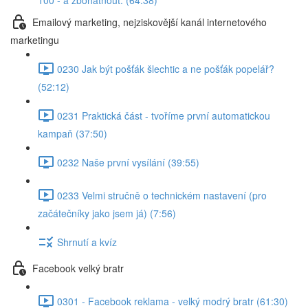
100 - a zbohatnout. (64:38)
Emailový marketing, nejziskovější kanál internetového
marketingu
0230 Jak být pošťák šlechtic a ne pošťák popelář?
(52:12)
0231 Praktická část - tvoříme první automatickou
kampaň (37:50)
0232 Naše první vysílání (39:55)
0233 Velmi stručně o technickém nastavení (pro
začátečníky jako jsem já) (7:56)
Shrnutí a kvíz
Facebook velký bratr
0301 - Facebook reklama - velký modrý bratr (61:30)