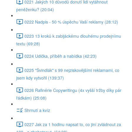
0221 Jakých 10 důvodů donutí lidi vytáhnout
peněženku? (20:04)
0222 Nadpis - 50 % úspěchu Vaší reklamy (28:12)
0223 13 kroků k zabijáckému dlouhému prodejnímu
textu (69:28)
0224 Udička, příběh a nabídka (42:23)
0225 "Švindlák" s 99 nejziskovějšími reklamami, co
jsem kdy vytvořil (139:37)
0226 Rafinérie Copywritingu (4x vyšší tržby díky pár
řádkám) (25:08)
Shrnutí a kvíz
0227 Jak za 1 hodinu napsat to, co jiní zvládnout za