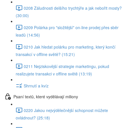
0208 Záludnosti delšího trychtýře a jak nebořit mosty?
(30:00)
0209 Polárka pro "složitější" on-line prodej přes sběr
leadů (14:56)
0210 Jak hledat polárku pro marketing, který končí
transakcí v offline světě? (15:21)
0211 Nejziskovější strategie marketingu, pokud
realizujete transakci v offline světě (13:19)
Shrnutí a kvíz
Psaní textů, které vydělávají miliony
0220 Jakou nejvýdělečnější schopnost můžete
ovládnout? (25:18)