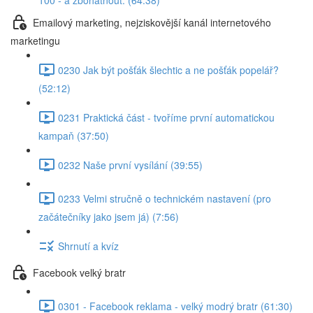
100 - a zbohatnout. (64:38)
Emailový marketing, nejziskovější kanál internetového
marketingu
0230 Jak být pošťák šlechtic a ne pošťák popelář?
(52:12)
0231 Praktická část - tvoříme první automatickou
kampaň (37:50)
0232 Naše první vysílání (39:55)
0233 Velmi stručně o technickém nastavení (pro
začátečníky jako jsem já) (7:56)
Shrnutí a kvíz
Facebook velký bratr
0301 - Facebook reklama - velký modrý bratr (61:30)