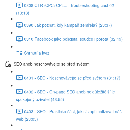
0308 CTR>CPC>CPL... - troubleshooting část 02
(13:13)
0390 Jak poznat, kdy kampaň zemřela? (23:37)
0310 Facebook jako policista, soudce i porota (32:49)
Shrnutí a kvíz
SEO aneb neschovávejte se před světem
0401 - SEO - Neschovávejte se před světem (31:17)
0402 - SEO - On-page SEO aneb nejdůležitější je
spokojený uživatel (43:55)
0403 - SEO - Praktická část, jak si zoptimalizovat náš
web (23:05)