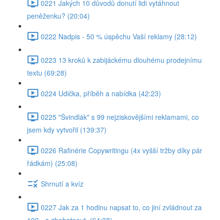
0221 Jakých 10 důvodů donutí lidi vytáhnout
peněženku? (20:04)
0222 Nadpis - 50 % úspěchu Vaší reklamy (28:12)
0223 13 kroků k zabijáckému dlouhému prodejnímu
textu (69:28)
0224 Udička, příběh a nabídka (42:23)
0225 "Švindlák" s 99 nejziskovějšími reklamami, co
jsem kdy vytvořil (139:37)
0226 Rafinérie Copywritingu (4x vyšší tržby díky pár
řádkám) (25:08)
Shrnutí a kvíz
0227 Jak za 1 hodinu napsat to, co jiní zvládnout za