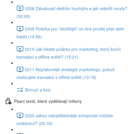
0208 Záludnosti delšího trychtýře a jak nebořit mosty?
(30:00)
0209 Polárka pro "složitější" on-line prodej přes sběr
leadů (14:56)
0210 Jak hledat polárku pro marketing, který končí
transakcí v offline světě? (15:21)
0211 Nejziskovější strategie marketingu, pokud
realizujete transakci v offline světě (13:19)
Shrnutí a kvíz
Psaní textů, které vydělávají miliony
0220 Jakou nejvýdělečnější schopnost můžete
ovládnout? (25:18)