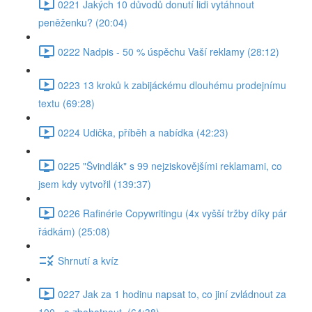
0221 Jakých 10 důvodů donutí lidi vytáhnout
peněženku? (20:04)
0222 Nadpis - 50 % úspěchu Vaší reklamy (28:12)
0223 13 kroků k zabijáckému dlouhému prodejnímu
textu (69:28)
0224 Udička, příběh a nabídka (42:23)
0225 "Švindlák" s 99 nejziskovějšími reklamami, co
jsem kdy vytvořil (139:37)
0226 Rafinérie Copywritingu (4x vyšší tržby díky pár
řádkám) (25:08)
Shrnutí a kvíz
0227 Jak za 1 hodinu napsat to, co jiní zvládnout za