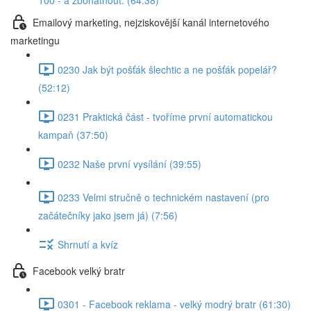
100 - a zbohatnout. (64:38)
Emailový marketing, nejziskovější kanál internetového
marketingu
0230 Jak být pošťák šlechtic a ne pošťák popelář?
(52:12)
0231 Praktická část - tvoříme první automatickou
kampaň (37:50)
0232 Naše první vysílání (39:55)
0233 Velmi stručně o technickém nastavení (pro
začátečníky jako jsem já) (7:56)
Shrnutí a kvíz
Facebook velký bratr
0301 - Facebook reklama - velký modrý bratr (61:30)