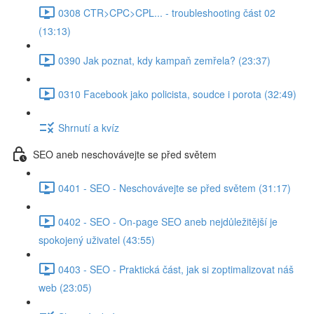
0308 CTR>CPC>CPL... - troubleshooting část 02
(13:13)
0390 Jak poznat, kdy kampaň zemřela? (23:37)
0310 Facebook jako policista, soudce i porota (32:49)
Shrnutí a kvíz
SEO aneb neschovávejte se před světem
0401 - SEO - Neschovávejte se před světem (31:17)
0402 - SEO - On-page SEO aneb nejdůležitější je
spokojený uživatel (43:55)
0403 - SEO - Praktická část, jak si zoptimalizovat náš
web (23:05)