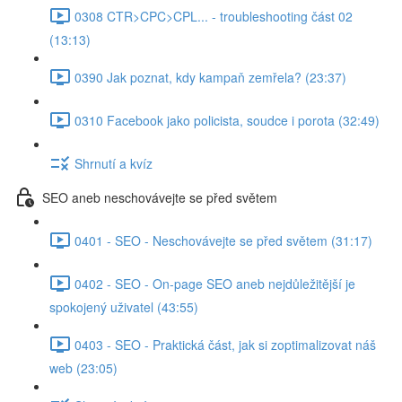
0308 CTR>CPC>CPL... - troubleshooting část 02
(13:13)
0390 Jak poznat, kdy kampaň zemřela? (23:37)
0310 Facebook jako policista, soudce i porota (32:49)
Shrnutí a kvíz
SEO aneb neschovávejte se před světem
0401 - SEO - Neschovávejte se před světem (31:17)
0402 - SEO - On-page SEO aneb nejdůležitější je
spokojený uživatel (43:55)
0403 - SEO - Praktická část, jak si zoptimalizovat náš
web (23:05)