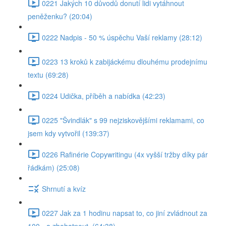
0221 Jakých 10 důvodů donutí lidi vytáhnout
peněženku? (20:04)
0222 Nadpis - 50 % úspěchu Vaší reklamy (28:12)
0223 13 kroků k zabijáckému dlouhému prodejnímu
textu (69:28)
0224 Udička, příběh a nabídka (42:23)
0225 "Švindlák" s 99 nejziskovějšími reklamami, co
jsem kdy vytvořil (139:37)
0226 Rafinérie Copywritingu (4x vyšší tržby díky pár
řádkám) (25:08)
Shrnutí a kvíz
0227 Jak za 1 hodinu napsat to, co jiní zvládnout za