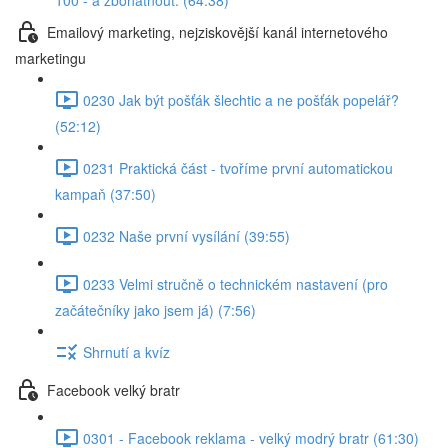
100 - a zbohatnout. (64:38)
Emailový marketing, nejziskovější kanál internetového
marketingu
0230 Jak být pošťák šlechtic a ne pošťák popelář?
(52:12)
0231 Praktická část - tvoříme první automatickou
kampaň (37:50)
0232 Naše první vysílání (39:55)
0233 Velmi stručně o technickém nastavení (pro
začátečníky jako jsem já) (7:56)
Shrnutí a kvíz
Facebook velký bratr
0301 - Facebook reklama - velký modrý bratr (61:30)