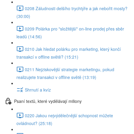
0208 Záludnosti delšího trychtýře a jak nebořit mosty?
(30:00)
0209 Polárka pro "složitější" on-line prodej přes sběr
leadů (14:56)
0210 Jak hledat polárku pro marketing, který končí
transakcí v offline světě? (15:21)
0211 Nejziskovější strategie marketingu, pokud
realizujete transakci v offline světě (13:19)
Shrnutí a kvíz
Psaní textů, které vydělávají miliony
0220 Jakou nejvýdělečnější schopnost můžete
ovládnout? (25:18)