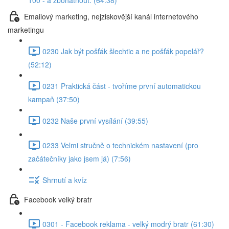
100 - a zbohatnout. (64:38)
Emailový marketing, nejziskovější kanál internetového
marketingu
0230 Jak být pošťák šlechtic a ne pošťák popelář?
(52:12)
0231 Praktická část - tvoříme první automatickou
kampaň (37:50)
0232 Naše první vysílání (39:55)
0233 Velmi stručně o technickém nastavení (pro
začátečníky jako jsem já) (7:56)
Shrnutí a kvíz
Facebook velký bratr
0301 - Facebook reklama - velký modrý bratr (61:30)