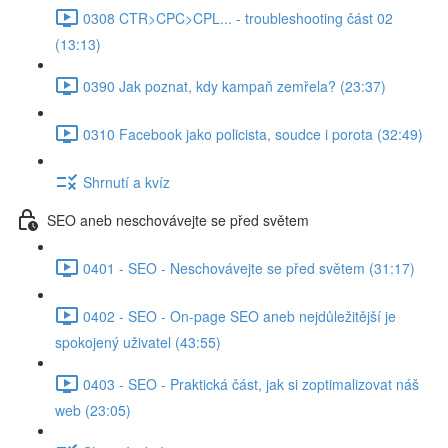
0308 CTR>CPC>CPL... - troubleshooting část 02
(13:13)
0390 Jak poznat, kdy kampaň zemřela? (23:37)
0310 Facebook jako policista, soudce i porota (32:49)
Shrnutí a kvíz
SEO aneb neschovávejte se před světem
0401 - SEO - Neschovávejte se před světem (31:17)
0402 - SEO - On-page SEO aneb nejdůležitější je
spokojený uživatel (43:55)
0403 - SEO - Praktická část, jak si zoptimalizovat náš
web (23:05)