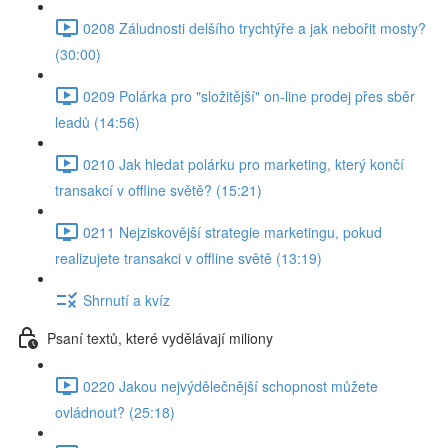
0208 Záludnosti delšího trychtýře a jak nebořit mosty?
(30:00)
0209 Polárka pro "složitější" on-line prodej přes sběr
leadů (14:56)
0210 Jak hledat polárku pro marketing, který končí
transakcí v offline světě? (15:21)
0211 Nejziskovější strategie marketingu, pokud
realizujete transakci v offline světě (13:19)
Shrnutí a kvíz
Psaní textů, které vydělávají miliony
0220 Jakou nejvýdělečnější schopnost můžete
ovládnout? (25:18)