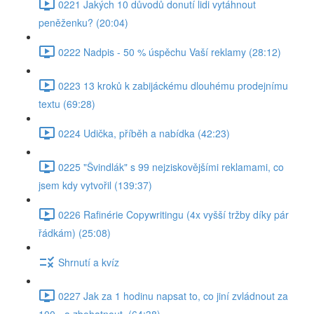
0221 Jakých 10 důvodů donutí lidi vytáhnout
peněženku? (20:04)
0222 Nadpis - 50 % úspěchu Vaší reklamy (28:12)
0223 13 kroků k zabijáckému dlouhému prodejnímu
textu (69:28)
0224 Udička, příběh a nabídka (42:23)
0225 "Švindlák" s 99 nejziskovějšími reklamami, co
jsem kdy vytvořil (139:37)
0226 Rafinérie Copywritingu (4x vyšší tržby díky pár
řádkám) (25:08)
Shrnutí a kvíz
0227 Jak za 1 hodinu napsat to, co jiní zvládnout za