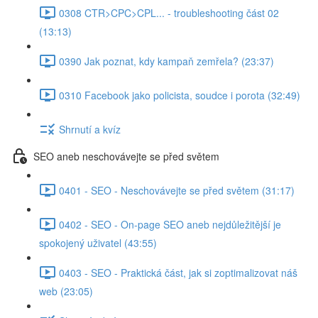
0308 CTR>CPC>CPL... - troubleshooting část 02
(13:13)
0390 Jak poznat, kdy kampaň zemřela? (23:37)
0310 Facebook jako policista, soudce i porota (32:49)
Shrnutí a kvíz
SEO aneb neschovávejte se před světem
0401 - SEO - Neschovávejte se před světem (31:17)
0402 - SEO - On-page SEO aneb nejdůležitější je
spokojený uživatel (43:55)
0403 - SEO - Praktická část, jak si zoptimalizovat náš
web (23:05)