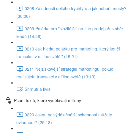
0208 Záludnosti delšího trychtýře a jak nebořit mosty?
(30:00)
0209 Polárka pro "složitější" on-line prodej přes sběr
leadů (14:56)
0210 Jak hledat polárku pro marketing, který končí
transakcí v offline světě? (15:21)
0211 Nejziskovější strategie marketingu, pokud
realizujete transakci v offline světě (13:19)
Shrnutí a kvíz
Psaní textů, které vydělávají miliony
0220 Jakou nejvýdělečnější schopnost můžete
ovládnout? (25:18)