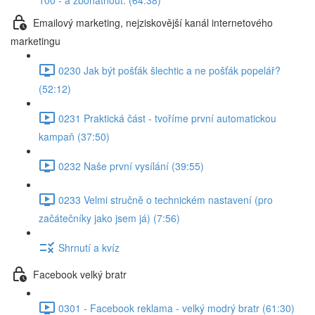
100 - a zbohatnout. (64:38)
Emailový marketing, nejziskovější kanál internetového
marketingu
0230 Jak být pošťák šlechtic a ne pošťák popelář?
(52:12)
0231 Praktická část - tvoříme první automatickou
kampaň (37:50)
0232 Naše první vysílání (39:55)
0233 Velmi stručně o technickém nastavení (pro
začátečníky jako jsem já) (7:56)
Shrnutí a kvíz
Facebook velký bratr
0301 - Facebook reklama - velký modrý bratr (61:30)