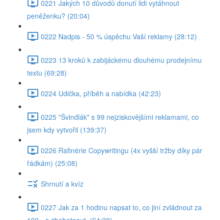
0221 Jakých 10 důvodů donutí lidi vytáhnout
peněženku? (20:04)
0222 Nadpis - 50 % úspěchu Vaší reklamy (28:12)
0223 13 kroků k zabijáckému dlouhému prodejnímu
textu (69:28)
0224 Udička, příběh a nabídka (42:23)
0225 "Švindlák" s 99 nejziskovějšími reklamami, co
jsem kdy vytvořil (139:37)
0226 Rafinérie Copywritingu (4x vyšší tržby díky pár
řádkám) (25:08)
Shrnutí a kvíz
0227 Jak za 1 hodinu napsat to, co jiní zvládnout za