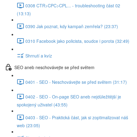
0308 CTR>CPC>CPL... - troubleshooting část 02
(13:13)
0390 Jak poznat, kdy kampaň zemřela? (23:37)
0310 Facebook jako policista, soudce i porota (32:49)
Shrnutí a kvíz
SEO aneb neschovávejte se před světem
0401 - SEO - Neschovávejte se před světem (31:17)
0402 - SEO - On-page SEO aneb nejdůležitější je
spokojený uživatel (43:55)
0403 - SEO - Praktická část, jak si zoptimalizovat náš
web (23:05)