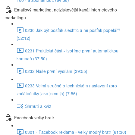
100 - a zbohatnout. (64:38)
Emailový marketing, nejziskovější kanál internetového
marketingu
0230 Jak být pošťák šlechtic a ne pošťák popelář?
(52:12)
0231 Praktická část - tvoříme první automatickou
kampaň (37:50)
0232 Naše první vysílání (39:55)
0233 Velmi stručně o technickém nastavení (pro
začátečníky jako jsem já) (7:56)
Shrnutí a kvíz
Facebook velký bratr
0301 - Facebook reklama - velký modrý bratr (61:30)