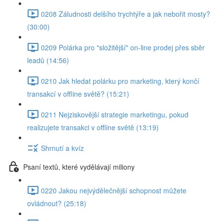
0208 Záludnosti delšího trychtýře a jak nebořit mosty?
(30:00)
0209 Polárka pro "složitější" on-line prodej přes sběr
leadů (14:56)
0210 Jak hledat polárku pro marketing, který končí
transakcí v offline světě? (15:21)
0211 Nejziskovější strategie marketingu, pokud
realizujete transakci v offline světě (13:19)
Shrnutí a kvíz
Psaní textů, které vydělávají miliony
0220 Jakou nejvýdělečnější schopnost můžete
ovládnout? (25:18)