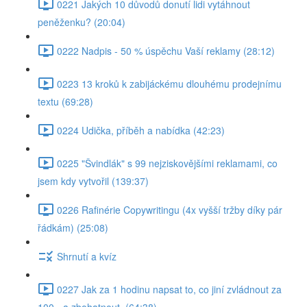
0221 Jakých 10 důvodů donutí lidi vytáhnout
peněženku? (20:04)
0222 Nadpis - 50 % úspěchu Vaší reklamy (28:12)
0223 13 kroků k zabijáckému dlouhému prodejnímu
textu (69:28)
0224 Udička, příběh a nabídka (42:23)
0225 "Švindlák" s 99 nejziskovějšími reklamami, co
jsem kdy vytvořil (139:37)
0226 Rafinérie Copywritingu (4x vyšší tržby díky pár
řádkám) (25:08)
Shrnutí a kvíz
0227 Jak za 1 hodinu napsat to, co jiní zvládnout za