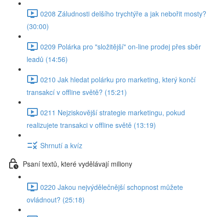
0208 Záludnosti delšího trychtýře a jak nebořit mosty?
(30:00)
0209 Polárka pro "složitější" on-line prodej přes sběr
leadů (14:56)
0210 Jak hledat polárku pro marketing, který končí
transakcí v offline světě? (15:21)
0211 Nejziskovější strategie marketingu, pokud
realizujete transakci v offline světě (13:19)
Shrnutí a kvíz
Psaní textů, které vydělávají miliony
0220 Jakou nejvýdělečnější schopnost můžete
ovládnout? (25:18)