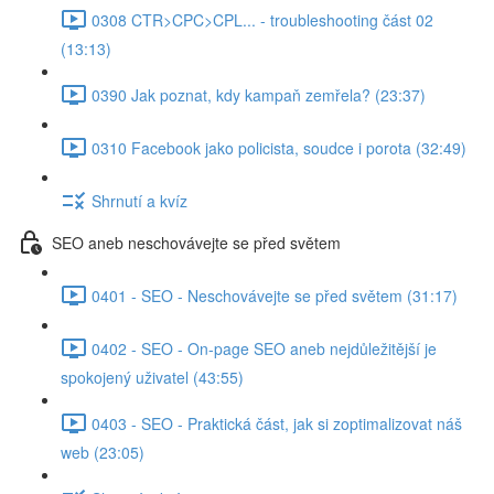
0308 CTR>CPC>CPL... - troubleshooting část 02
(13:13)
0390 Jak poznat, kdy kampaň zemřela? (23:37)
0310 Facebook jako policista, soudce i porota (32:49)
Shrnutí a kvíz
SEO aneb neschovávejte se před světem
0401 - SEO - Neschovávejte se před světem (31:17)
0402 - SEO - On-page SEO aneb nejdůležitější je
spokojený uživatel (43:55)
0403 - SEO - Praktická část, jak si zoptimalizovat náš
web (23:05)