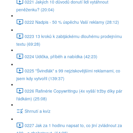
0221 Jakých 10 důvodů donutí lidi vytáhnout
peněženku? (20:04)
0222 Nadpis - 50 % úspěchu Vaší reklamy (28:12)
0223 13 kroků k zabijáckému dlouhému prodejnímu
textu (69:28)
0224 Udička, příběh a nabídka (42:23)
0225 "Švindlák" s 99 nejziskovějšími reklamami, co
jsem kdy vytvořil (139:37)
0226 Rafinérie Copywritingu (4x vyšší tržby díky pár
řádkám) (25:08)
Shrnutí a kvíz
0227 Jak za 1 hodinu napsat to, co jiní zvládnout za