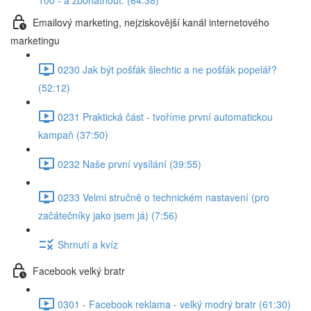
100 - a zbohatnout. (64:38)
Emailový marketing, nejziskovější kanál internetového
marketingu
0230 Jak být pošťák šlechtic a ne pošťák popelář?
(52:12)
0231 Praktická část - tvoříme první automatickou
kampaň (37:50)
0232 Naše první vysílání (39:55)
0233 Velmi stručně o technickém nastavení (pro
začátečníky jako jsem já) (7:56)
Shrnutí a kvíz
Facebook velký bratr
0301 - Facebook reklama - velký modrý bratr (61:30)