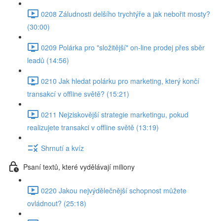
0208 Záludnosti delšího trychtýře a jak nebořit mosty?
(30:00)
0209 Polárka pro "složitější" on-line prodej přes sběr
leadů (14:56)
0210 Jak hledat polárku pro marketing, který končí
transakcí v offline světě? (15:21)
0211 Nejziskovější strategie marketingu, pokud
realizujete transakci v offline světě (13:19)
Shrnutí a kvíz
Psaní textů, které vydělávají miliony
0220 Jakou nejvýdělečnější schopnost můžete
ovládnout? (25:18)