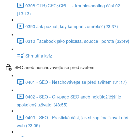
0308 CTR>CPC>CPL... - troubleshooting část 02
(13:13)
0390 Jak poznat, kdy kampaň zemřela? (23:37)
0310 Facebook jako policista, soudce i porota (32:49)
Shrnutí a kvíz
SEO aneb neschovávejte se před světem
0401 - SEO - Neschovávejte se před světem (31:17)
0402 - SEO - On-page SEO aneb nejdůležitější je
spokojený uživatel (43:55)
0403 - SEO - Praktická část, jak si zoptimalizovat náš
web (23:05)