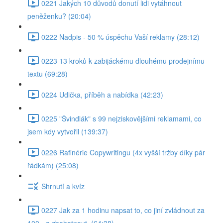
0221 Jakých 10 důvodů donutí lidi vytáhnout
peněženku? (20:04)
0222 Nadpis - 50 % úspěchu Vaší reklamy (28:12)
0223 13 kroků k zabijáckému dlouhému prodejnímu
textu (69:28)
0224 Udička, příběh a nabídka (42:23)
0225 "Švindlák" s 99 nejziskovějšími reklamami, co
jsem kdy vytvořil (139:37)
0226 Rafinérie Copywritingu (4x vyšší tržby díky pár
řádkám) (25:08)
Shrnutí a kvíz
0227 Jak za 1 hodinu napsat to, co jiní zvládnout za