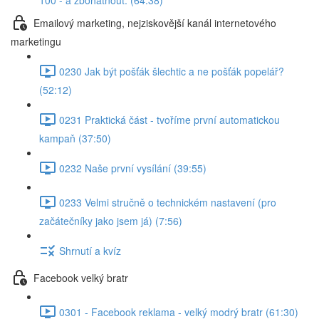
100 - a zbohatnout. (64:38)
Emailový marketing, nejziskovější kanál internetového
marketingu
0230 Jak být pošťák šlechtic a ne pošťák popelář?
(52:12)
0231 Praktická část - tvoříme první automatickou
kampaň (37:50)
0232 Naše první vysílání (39:55)
0233 Velmi stručně o technickém nastavení (pro
začátečníky jako jsem já) (7:56)
Shrnutí a kvíz
Facebook velký bratr
0301 - Facebook reklama - velký modrý bratr (61:30)