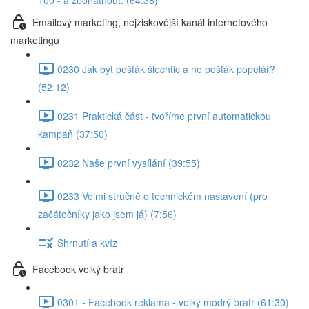
100 - a zbohatnout. (64:38)
Emailový marketing, nejziskovější kanál internetového
marketingu
0230 Jak být pošťák šlechtic a ne pošťák popelář?
(52:12)
0231 Praktická část - tvoříme první automatickou
kampaň (37:50)
0232 Naše první vysílání (39:55)
0233 Velmi stručně o technickém nastavení (pro
začátečníky jako jsem já) (7:56)
Shrnutí a kvíz
Facebook velký bratr
0301 - Facebook reklama - velký modrý bratr (61:30)