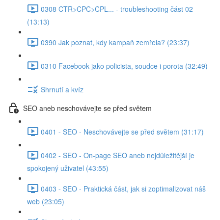
0308 CTR>CPC>CPL... - troubleshooting část 02
(13:13)
0390 Jak poznat, kdy kampaň zemřela? (23:37)
0310 Facebook jako policista, soudce i porota (32:49)
Shrnutí a kvíz
SEO aneb neschovávejte se před světem
0401 - SEO - Neschovávejte se před světem (31:17)
0402 - SEO - On-page SEO aneb nejdůležitější je
spokojený uživatel (43:55)
0403 - SEO - Praktická část, jak si zoptimalizovat náš
web (23:05)