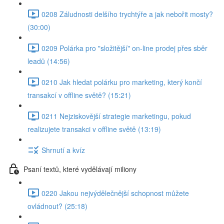
0208 Záludnosti delšího trychtýře a jak nebořit mosty?
(30:00)
0209 Polárka pro "složitější" on-line prodej přes sběr
leadů (14:56)
0210 Jak hledat polárku pro marketing, který končí
transakcí v offline světě? (15:21)
0211 Nejziskovější strategie marketingu, pokud
realizujete transakci v offline světě (13:19)
Shrnutí a kvíz
Psaní textů, které vydělávají miliony
0220 Jakou nejvýdělečnější schopnost můžete
ovládnout? (25:18)