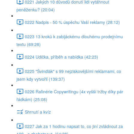
0221 Jakých 10 důvodů donutí lidi vytáhnout
peněženku? (20:04)
0222 Nadpis - 50 % úspěchu Vaší reklamy (28:12)
0223 13 kroků k zabijáckému dlouhému prodejnímu
textu (69:28)
0224 Udička, příběh a nabídka (42:23)
0225 "Švindlák" s 99 nejziskovějšími reklamami, co
jsem kdy vytvořil (139:37)
0226 Rafinérie Copywritingu (4x vyšší tržby díky pár
řádkám) (25:08)
Shrnutí a kvíz
0227 Jak za 1 hodinu napsat to, co jiní zvládnout za